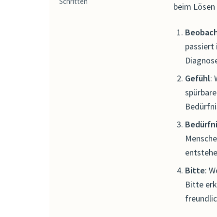
Schritten
beim Lösen 
Beobac
passiert
Diagnose
Gefühl
:
spürbare
Bedürfnis
Bedürfn
Menschen
entstehe
Bitte
: W
Bitte er
freundli