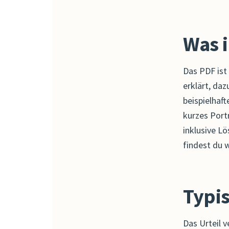
Was 
Das PDF ist 
erklärt, da
beispielhaft
kurzes Port
inklusive L
findest du w
Typis
Das Urteil 