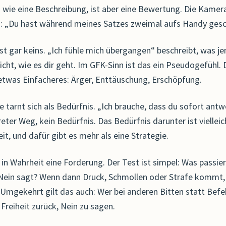
an wie eine Beschreibung, ist aber eine Bewertung. Die Kamer
: „Du hast während meines Satzes zweimal aufs Handy gesc
ist gar keins. „Ich fühle mich übergangen“ beschreibt, was 
icht, wie es dir geht. Im GFK-Sinn ist das ein Pseudogefühl.
 etwas Einfacheres: Ärger, Enttäuschung, Erschöpfung.
e tarnt sich als Bedürfnis. „Ich brauche, dass du sofort ant
reter Weg, kein Bedürfnis. Das Bedürfnis darunter ist vielleic
eit, und dafür gibt es mehr als eine Strategie.
t in Wahrheit eine Forderung. Der Test ist simpel: Was passie
Nein sagt? Wenn dann Druck, Schmollen oder Strafe kommt,
 Umgekehrt gilt das auch: Wer bei anderen Bitten statt Befe
Freiheit zurück, Nein zu sagen.