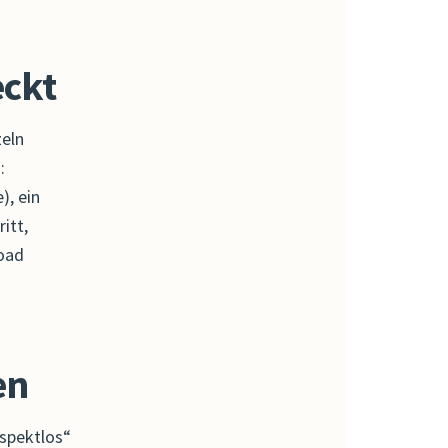
eckt
zeln
:
), ein
itt,
oad
en
espektlos“