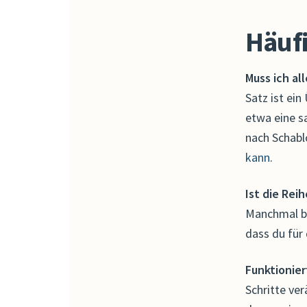
Häufi
Muss ich al
Satz ist ein
etwa eine s
nach Schablo
kann
.
Ist die Rei
Manchmal be
dass du für 
Funktionie
Schritte ve