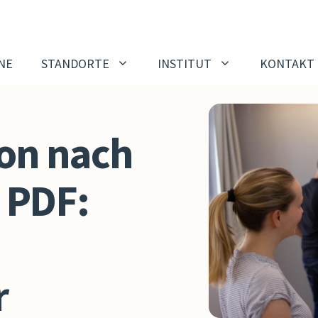
NE
STANDORTE
INSTITUT
KONTAKT
K AUSBILDUNGEN
SYSTEMISCHES
on nach
KONSENSIEREN
o-Webinar zu den
bildungen
Info Webinar Systemisch
 PDF:
Konsensieren
 Jahresausbildung
Entspannt Entscheidung
-Trainer:innen-
treffen
bildung
SK Moderationsausbildu
r