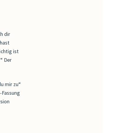
h dir
 hast
chtig ist
)“ Der
du mir zu“
e-Fassung
rsion