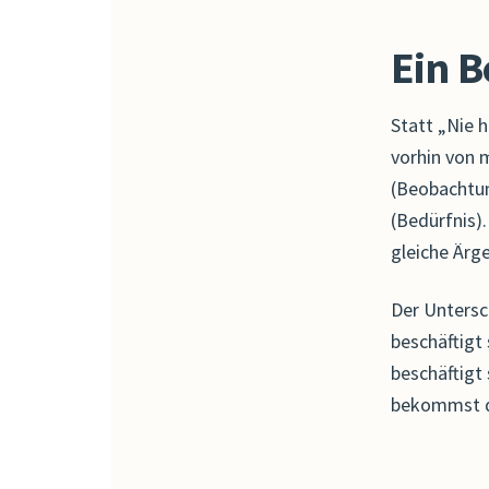
Ein B
Statt „Nie h
vorhin von 
(Beobachtun
(Bedürfnis)
gleiche Ärge
Der Untersc
beschäftigt
beschäftigt 
bekommst du