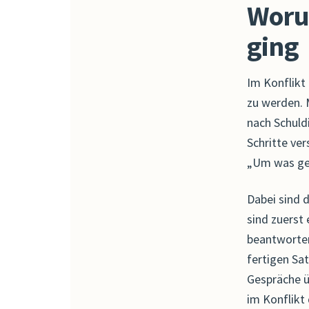
Woru
ging
Im Konflikt
zu werden. 
nach Schuldi
Schritte ve
„Um was geh
Dabei sind d
sind zuerst 
beantworten
fertigen Sa
Gespräche üb
im Konflikt