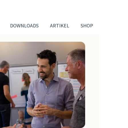
DOWNLOADS
ARTIKEL
SHOP
INDIVIDUELLE ANGEBOTE
Seminare und Vorträge für
Teams & Führungskräfte
es
Coaching
en
Moderation
Mediation
ng