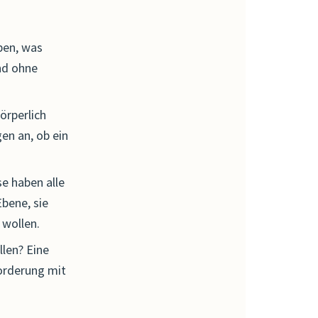
ben, was
und ohne
örperlich
en an, ob ein
se haben alle
bene, sie
 wollen.
llen? Eine
Forderung mit