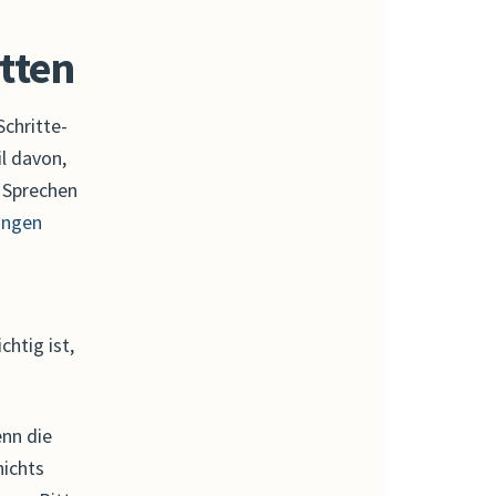
tten
Schritte-
il davon,
 Sprechen
ingen
htig ist,
nn die
nichts