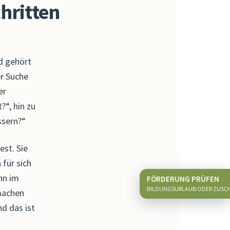
hritten
nd gehört
er Suche
er
?“, hin zu
ssern?“
est. Sie
 für sich
nn im
FÖRDERUNG PRÜFEN
BILDUNGSURLAUB ODER ZUSC
 machen
nd das ist