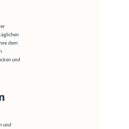
ier
ltäglichen
ohne dem
m
ucken und
n
en und