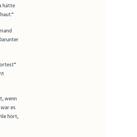
a hätte
haut.“
jemand
 Darunter
wortest“
ht
rt, wenn
 war es
hle hört,