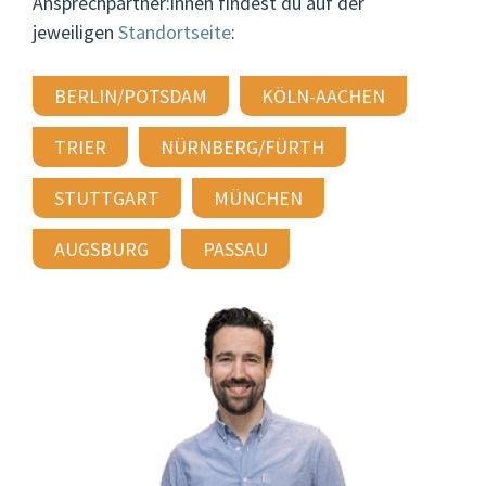
Ansprechpartner:innen findest du auf der
jeweiligen
Standortseite
:
BERLIN/POTSDAM
KÖLN-AACHEN
TRIER
NÜRNBERG/FÜRTH
STUTTGART
MÜNCHEN
AUGSBURG
PASSAU