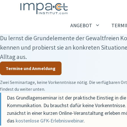
Zum
Zwei Tage zum Kennenlernen und Ausprobieren
Inhalt
GFK-Grundlagenseminar
springen
ANGEBOT
TERMI
Du lernst die Grundelemente der Gewaltfreien 
kennen und probierst sie an konkreten Situation
GFK SEMINARE
GF
Alltag aus.
Kostenlose Angebote
Inf
Aus
Termine und Anmeldung
Kostenloses GFK Webinar
GFK
Zwei Seminartage, keine Vorkenntnisse nötig. Die verfügbaren Or
GFK-Grundlagenseminar
GFK
findest du weiter unten.
GFK Vertiefungsseminare
Aus
Das Grundlagenseminar ist der praktische Einstieg in die
Kommunikation. Du brauchst dafür keine Vorkenntnisse
GFK-Coachinggruppe
zunächst in einer kurzen Online-Veranstaltung erleben mö
GFK Tanzparkett
das
kostenlose GFK-Erlebniswebinar
.
(Bildungsurlaub)