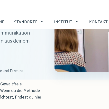
NE
STANDORTE
INSTITUT
KONTAKT
Kommunikation
en aus deinem
K AUSBILDUNGEN
SYSTEMISCHES
KONSENSIEREN
o-Webinar zu den
bildungen
Info Webinar Systemisch
Konsensieren
 Jahresausbildung
te und Termine
Entspannt Entscheidung
-Trainer:innen-
treffen
bildung
 Gewaltfreie
SK Moderationsausbildu
. Wenn du die Methode
chtest, findest du hier