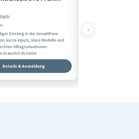
Eden Cafe Berlin Pankow
llath
Markus Castro
en
GFK Grundlagen
›
iger Einstieg in die Gewaltfreie
Unser lebendiger Einstieg in
n: kurze Inputs, klare Modelle und
Kommunikation: kurze Inputs,
echten Alltagssituationen.
viel Üben an echten Alltagssi
e brauchst du keine.
Vorkenntnisse brauchst du k
Details & Anmeldung
Details & An