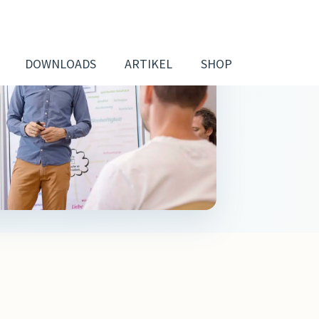
DOWNLOADS
ARTIKEL
SHOP
INDIVIDUELLE ANGEBOTE
Seminare und Vorträge für
Teams & Führungskräfte
es
Coaching
en
Moderation
Mediation
ng