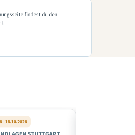
hungsseite findest du den
t.
6
– 18.10.2026
24.10.2026
– 25.10.2026
UNDLAGEN STUTTGART
GFK GRUNDLAGEN 